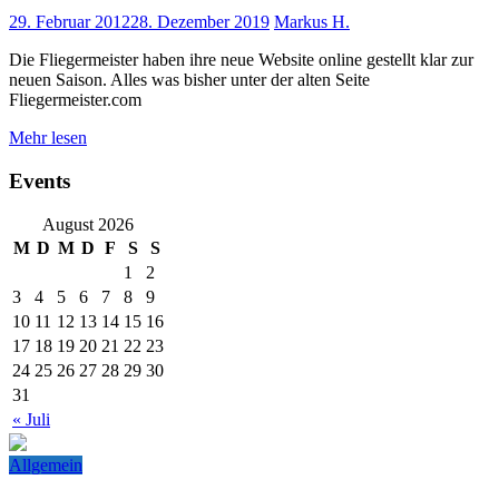
29. Februar 2012
28. Dezember 2019
Markus H.
Die Fliegermeister haben ihre neue Website online gestellt klar zur
neuen Saison. Alles was bisher unter der alten Seite
Fliegermeister.com
Mehr lesen
Events
August 2026
M
D
M
D
F
S
S
1
2
3
4
5
6
7
8
9
10
11
12
13
14
15
16
17
18
19
20
21
22
23
24
25
26
27
28
29
30
31
« Juli
Allgemein