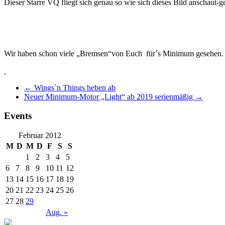
Dieser Starre VQ fliegt sich genau so wie sich dieses Bild anschaut-ge
Wir haben schon viele „Bremsen“von Euch für´s Minimum gesehen. Wir
←
Wings`n Things heben ab
Neuer Minimum-Motor „Light“ ab 2019 serienmäßig
→
Events
Februar 2012
M
D
M
D
F
S
S
1
2
3
4
5
6
7
8
9
10
11
12
13
14
15
16
17
18
19
20
21
22
23
24
25
26
27
28
29
Aug. »