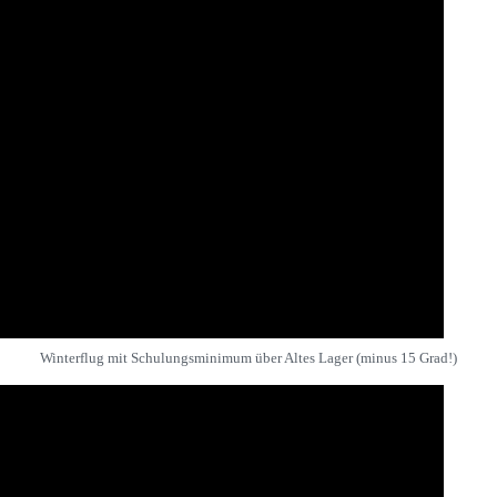
Winterflug mit Schulungsminimum über Altes Lager (minus 15 Grad!)