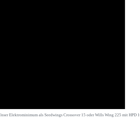
Unser Elektrominimum als Seedwings Crossover 15 oder Wills Wing 225 mit HPD 1