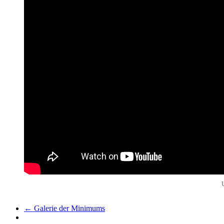
←
Galerie der Minimums